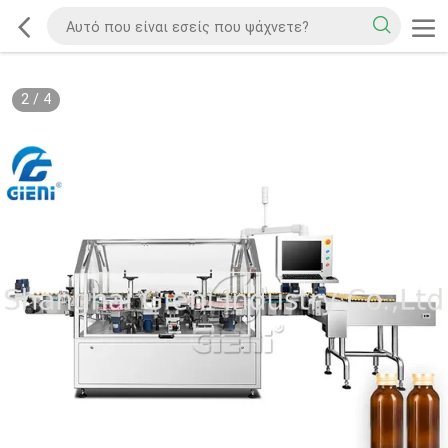
2
/
4