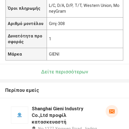
L/C, D/A, D/P, T/T, Western Union, Mo
Όροι πληρωμής
neyGram
Αριθμό μοντέλου
Gmj-308
Δυνατότητα προ
1
σφοράς
Μάρκα
GIENI
Δείτε περισσότερων
Περίπου εμείς
Shanghai Gieni Industry
Co.,Ltd προφίλ
κατασκευαστή
No.1277 Xingwen Road, Jiading