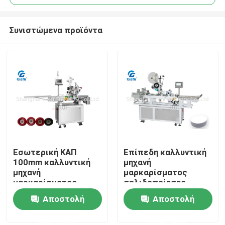
Συνιστώμενα προϊόντα
Εσωτερική ΚΑΠ
Επίπεδη καλλυντική
Σπίτι
100mm καλλυντική
μηχανή
μηχανή
μαρκαρίσματος
μαρκαρίσματος
σελιδοποίησης
Προϊόντα
90pcs/Min
80mm 120pcs/Min
Αποστολή
Αποστολή
ερώτησης
ερώτησης
Βίντεο