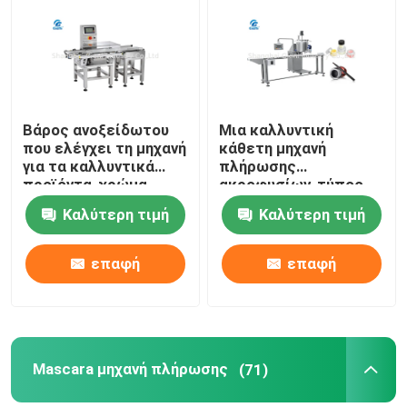
Σχετικά με εμάς
Επισκέψεις στο εργοστάσιο
Βάρος ανοξείδωτου
Μια καλλυντική
που ελέγχει τη μηχανή
κάθετη μηχανή
για τα καλλυντικά
πλήρωσης
Έλεγχος ποιότητας
προϊόντα, χρώμα
ακροφυσίων, τύπος
αγκίδων
αντλιών εργαλείων
Καλύτερη τιμή
Καλύτερη τιμή
για Eyeliner
Επικοινωνήστε μαζί μας
επαφή
επαφή
Ειδήσεις
Υποθέσεις
Mascara μηχανή πλήρωσης
(71)
Μπλογκ