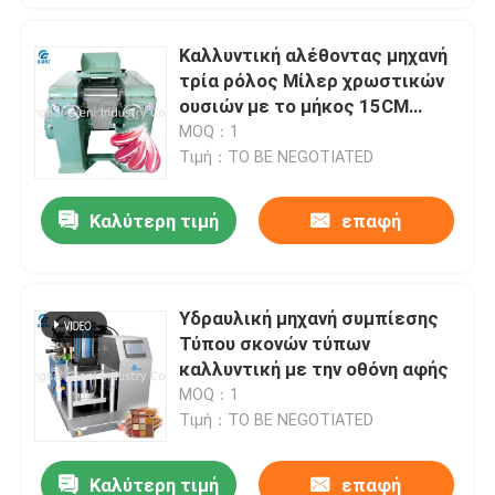
Καλλυντική αλέθοντας μηχανή
τρία ρόλος Μίλερ χρωστικών
ουσιών με το μήκος 15CM
30CM διάμετρος
MOQ：1
Τιμή：TO BE NEGOTIATED
Καλύτερη τιμή
επαφή
Υδραυλική μηχανή συμπίεσης
Τύπου σκονών τύπων
καλλυντική με την οθόνη αφής
MOQ：1
Τιμή：TO BE NEGOTIATED
Καλύτερη τιμή
επαφή