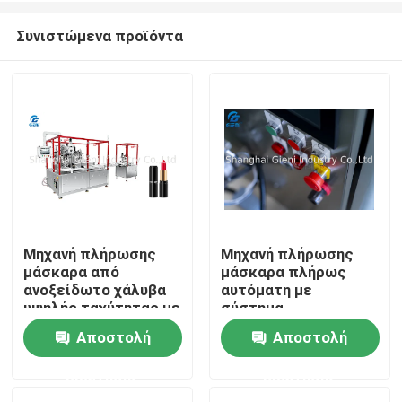
Συνιστώμενα προϊόντα
Μηχανή πλήρωσης
Μηχανή πλήρωσης
μάσκαρα από
μάσκαρα πλήρως
Σπίτι
ανοξείδωτο χάλυβα
αυτόματη με
υψηλής ταχύτητας με
σύστημα
σερβο-κλείσιμο | 84
φωτοηλεκτρικής
Αποστολή
Αποστολή
Προϊόντα
ΤΕΜ/Λεπτό
ανίχνευσης
ερώτησης
ερώτησης
Βίντεο