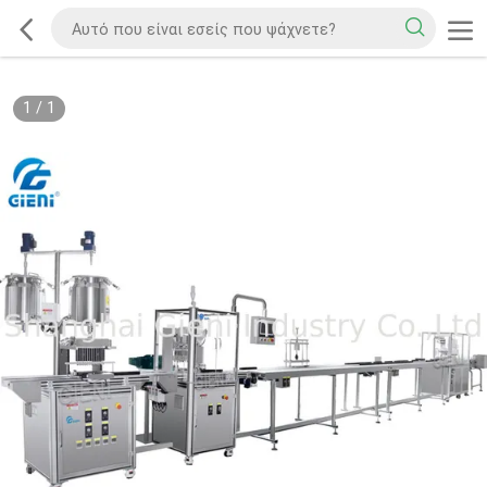
1
/
1