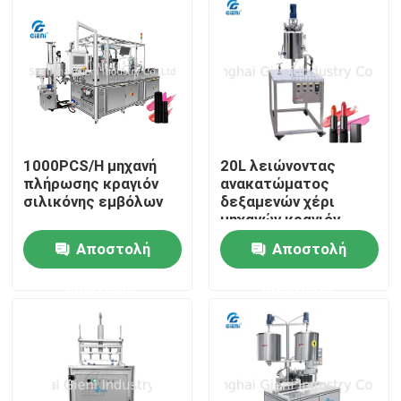
Σχετικά με εμάς
Επισκέψεις στο εργοστάσιο
Έλεγχος ποιότητας
1000PCS/H μηχανή
20L λειώνοντας
πλήρωσης κραγιόν
ανακατώματος
σιλικόνης εμβόλων
δεξαμενών χέρι
μηχανών κραγιόν
Επικοινωνήστε μαζί μας
χύνοντας
Αποστολή
Αποστολή
χειρωνακτική φόρμα
μετάλλων τύπων
Ειδήσεις
ερώτησης
ερώτησης
Υποθέσεις
Μπλογκ