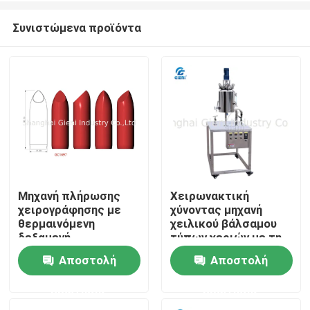
Συνιστώμενα προϊόντα
Μηχανή πλήρωσης
Χειρωνακτική
χειρογράφησης με
χύνοντας μηχανή
Σπίτι
θερμαινόμενη
χειλικού βάλσαμου
δεξαμενή
τύπων χεριών με τη
αναμειγνύσεως 20L
δεξαμενή
Αποστολή
Αποστολή
Προϊόντα
για αποτελεσματική
ανακατώματος
παραγωγή μικρών
θέρμανσης 20L
ερώτησης
ερώτησης
παρτίδων
Βίντεο