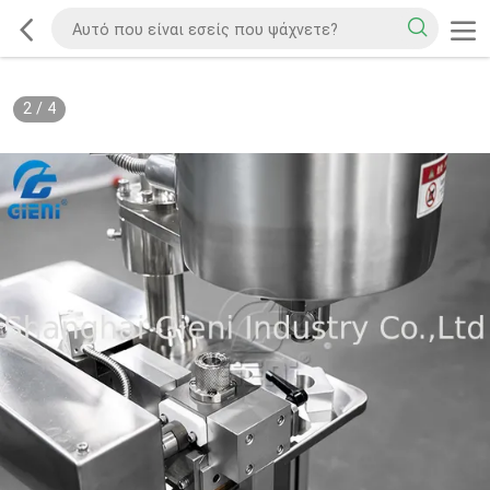
2
/
4