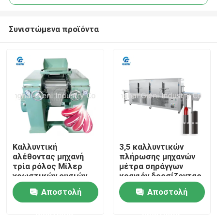
Συνιστώμενα προϊόντα
Καλλυντική
3,5 καλλυντικών
Σπίτι
αλέθοντας μηχανή
πλήρωσης μηχανών
τρία ρόλος Μίλερ
μέτρα σηράγγων
χρωστικών ουσιών
κραγιόν δροσίζοντας
Προϊόντα
με το μήκος 15CM
με το συμπιεστή
Αποστολή
Αποστολή
30CM διάμετρος
κατάψυξης 5P
ερώτησης
ερώτησης
Βίντεο