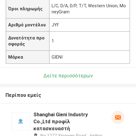
L/C, D/A, D/P, T/T, Western Union, Mo
Όροι πληρωμής
neyGram
Αριθμό μοντέλου
JYF
Δυνατότητα προ
1
σφοράς
Μάρκα
GIENI
Δείτε περισσότερων
Περίπου εμείς
Shanghai Gieni Industry
Co.,Ltd προφίλ
κατασκευαστή
No.1277 Xingwen Road, Jiading