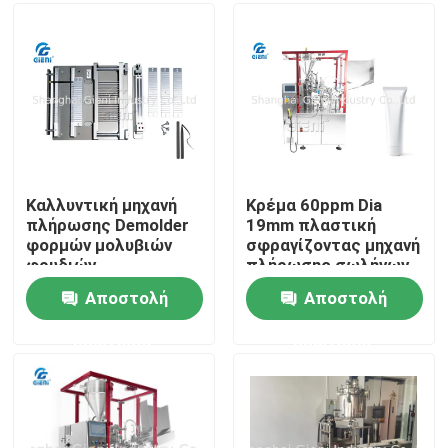
Σχετικά με εμάς
Επισκέψεις στο εργοστάσιο
Έλεγχος ποιότητας
Καλλυντική μηχανή
Κρέμα 60ppm Dia
πλήρωσης Demolder
19mm πλαστική
φορμών μολυβιών
σφραγίζοντας μηχανή
Επικοινωνήστε μαζί μας
φρυδιών
πλήρωσης σωλήνων
Αποστολή
Αποστολή
Ειδήσεις
ερώτησης
ερώτησης
Υποθέσεις
Μπλογκ