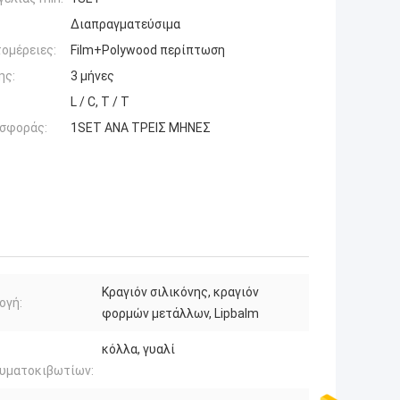
Διαπραγματεύσιμα
ομέρειες:
Film+Polywood περίπτωση
ης:
3 μήνες
L / C, T / T
σφοράς:
1SET ΑΝΑ ΤΡΕΙΣ ΜΗΝΕΣ
Κραγιόν σιλικόνης, κραγιόν
ογή:
φορμών μετάλλων, Lipbalm
κόλλα, γυαλί
υματοκιβωτίων: