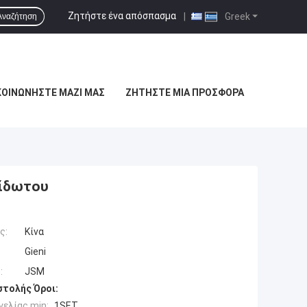
Ζητήστε ένα απόσπασμα
|
Greek
Αναζήτηση
ΚΟΙΝΩΝΉΣΤΕ ΜΑΖΊ ΜΑΣ
ΖΗΤΉΣΤΕ ΜΙΑ ΠΡΟΣΦΟΡΆ
είδωτου
ς:
Κίνα
Gieni
:
JSM
τολής Όροι:
ελίας min:
1SET