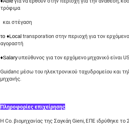
για να έρθουν στην περιοχή για την ανάθεση, κόσ
♦Able
τρόφιμα
και στέγαση
transporation στην περιοχή για τον ερχόμεν
το ♦Local
αγοραστή
υπεύθυνος για τον ερχόμενο μηχανικό είναι U
♦Salary
Guidanc μέσω του ηλεκτρονικού ταχυδρομείου και τη
μηχανής.
Πληροφορίες επιχείρησης
Η Co. βιομηχανίας της Σαγκάη Gieni, ΕΠΕ ιδρύθηκε το 