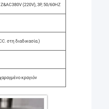
HZ&AC380V (220V), 3P, 50/60HZ
CC. στη διαδικασία.)
 χαραγμένο κραγιόν