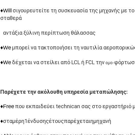
σιγουρευτείτε τη συσκευασία της μηχανής με το
♦Will
σταθερά
αντάξια ξύλινη περίπτωση θάλασσας
μπορεί να τακτοποιήσει τη ναυτιλία αεροπορικ
♦We
δέχεται να στείλει από LCL ή FCL την
φόρτωσ
♦We
ομο-
Παρέχετε την ακόλουθη υπηρεσία μεταπώλησης:
που εκπαιδεύει technican σας στο εργαστήριό 
♦Free
σταμέρη1ένδυσηςέτουςπαρέχεταιημηχανή
♦