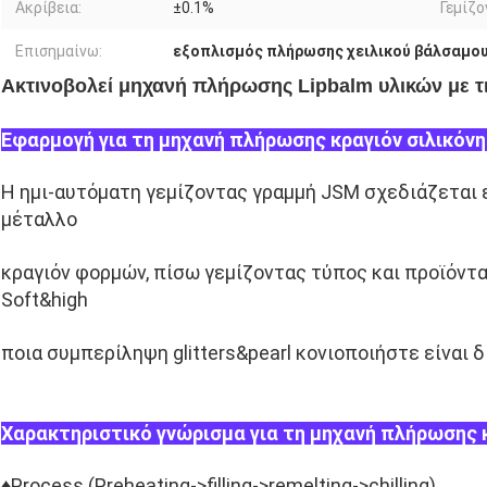
Ακρίβεια:
±0.1%
Γεμίζο
Επισημαίνω:
εξοπλισμός πλήρωσης χειλικού βάλσαμο
Ακτινοβολεί μηχανή πλήρωσης Lipbalm υλικών με τι
Εφαρμογή για τη μηχανή πλήρωσης κραγιόν σιλικόνη
Η ημι-αυτόματη γεμίζοντας γραμμή JSM σχεδιάζεται ει
μέταλλο
κραγιόν φορμών, πίσω γεμίζοντας τύπος και προϊόντα
Soft&high
ποια συμπερίληψη glitters&pearl κονιοποιήστε είναι δ
Χαρακτηριστικό γνώρισμα για τη μηχανή πλήρωσης κ
♦Process (Preheating->filling->remelting->chilling).