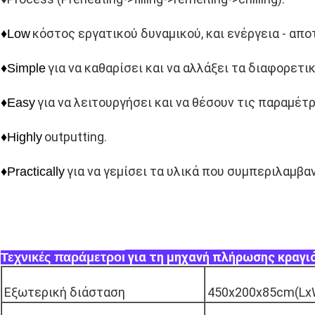
κόστος εργατικού δυναμικού, και ενέργεια - απο
♦Low
για να καθαρίσει και να αλλάξει τα διαφορετι
♦Simple
για να λειτουργήσει και να θέσουν τις παραμέτ
♦Easy
outputting.
♦Highly
για να γεμίσει τα υλικά που συμπεριλαμβαν
♦Practically
για τη μηχανή πλήρωσης κραγιό
Τεχνικές παράμετροι
Εξωτερική διάσταση
450x200x85cm(Lx