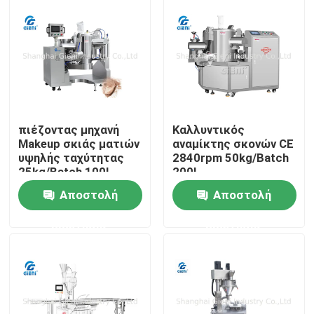
Σχετικά με εμάς
Επισκέψεις στο εργοστάσιο
Έλεγχος ποιότητας
πιέζοντας μηχανή
Καλλυντικός
Makeup σκιάς ματιών
αναμίκτης σκονών CE
υψηλής ταχύτητας
2840rpm 50kg/Batch
25kg/Batch 100L
200L
Επικοινωνήστε μαζί μας
Αποστολή
Αποστολή
Ειδήσεις
ερώτησης
ερώτησης
Υποθέσεις
Μπλογκ