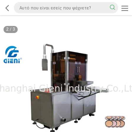
2
/
3