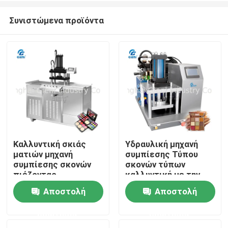
Συνιστώμενα προϊόντα
Καλλυντική σκιάς
Υδραυλική μηχανή
ματιών μηχανή
συμπίεσης Τύπου
Σπίτι
συμπίεσης σκονών
σκονών τύπων
πιέζοντας
καλλυντική με την
οθόνη αφής
Αποστολή
Αποστολή
Προϊόντα
ερώτησης
ερώτησης
Βίντεο