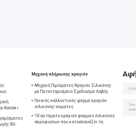
Αφή
Μηχανή πλήρωσης κραγιόν
ας
Μηχανή Γεμίσματος Κραγιόν Σιλικόνης
ρως
με Πατενταρισμένο Σχεδιασμό Λαβής
ς 2022
Γενικός καλλυντικός φόρμα κραγιόν
χανή
σιλικόνης σώματος
αι Καπάκι
10 αυτόματο κραγιόν φορμών σιλικόνης
 γεμίσματος
ακροφυσίων που κατασκευάζει τη
ωγής 80-
μηχανή με τη θέρμανση των δεξαμενών