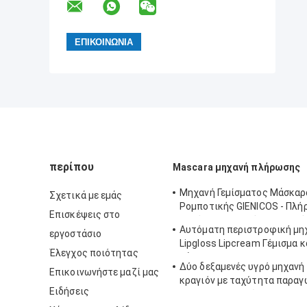
περίπου
Mascara μηχανή πλήρωσης
Μηχανή Γεμίσματος Μάσκαρ
Σχετικά με εμάς
Ρομποτικής GIENICOS - Πλή
Επισκέψεις στο
Αυτόματη Γραμμή Παραγωγή
Αυτόματη περιστροφική μη
εργοστάσιο
Lipgloss Lipcream Γέμισμα κ
Έλεγχος ποιότητας
μάσκαρα
Δύο δεξαμενές υγρό μηχανή
Επικοινωνήστε μαζί μας
κραγιόν με ταχύτητα παραγ
Ειδήσεις
100ppm και ακρίβεια ± 0,1G