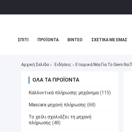
ΣΠΊΤΙ
ΠΡΟΪΌΝΤΑ
ΒΊΝΤΕΟ
ΣΧΕΤΙΚΆ ΜΕ ΕΜΆΣ
ΕΙΔΉΣΕΙΣ
ΧΆΡΤΗΣ ΙΣΤΟΣΕΛΊΔΑΣ
ΠΟΛΙΤΙΚΉ ΑΠΟΡ
Αρχική Σελίδα
Ειδήσεις
Εταιρικά Νέα Για Το Gieni Θα
ΌΛΑ ΤΑ ΠΡΟΪΌΝΤΑ
Καλλυντικά πλήρωσης μηχάνημα
(115)
Mascara μηχανή πλήρωσης
(68)
Το χείλι σχολιάζει τη μηχανή
πλήρωσης
(48)