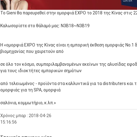
Το Gieni θα παρευρεθεί στην ομορφιά EXPO το 2018 της Κίνας στις 2
Καλωσορίστε στο θάλαμό μας: N3B18~N3B19
Η «ομορφιά EXPO της Κίνας είναι η εμπορική έκθεση ομορφιάς No.1
βιομηχανίας που χαιρετούν από
σε όλο τον κόσμο, συμπεριλαμβανομένων εκείνων της αλυσίδας εφο
για τους ιδιοκτήτες εμπορικών σημάτων
από τελειωμένος - προϊόντα στα καλλυντικά για τα distributers κα
ομορφιάς για τη SPA, ομορφιά
σαλόνια, κομμωτήριο, κ.λπ.»
Χρόνος μπαρ : 2018-04-26
15:16:56