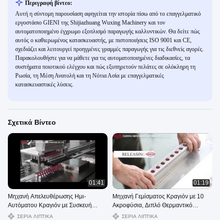
Περιγραφή βίντεο:
Αυτή η σύντομη παρουσίαση αφηγείται την ιστορία πίσω από το επαγγελματικό
εργοστάσιο GIENI της Shijiazhuang Wuxing Machinery και τον
αυτοματοποιημένο έγχρωμο εξοπλισμό παραγωγής καλλυντικών. Θα δείτε πώς
αυτός ο καθιερωμένος κατασκευαστής, με πιστοποιήσεις ISO 9001 και CE,
σχεδιάζει και λειτουργεί προηγμένες γραμμές παραγωγής για τις διεθνείς αγορές.
Παρακολουθήστε για να μάθετε για τις αυτοματοποιημένες διαδικασίες, τα
συστήματα ποιοτικού ελέγχου και πώς εξυπηρετούν πελάτες σε ολόκληρη τη
Ρωσία, τη Μέση Ανατολή και τη Νότια Ασία με επαγγελματικές
κατασκευαστικές λύσεις.
Σχετικά Βίντεο
01:41
01:19
Μηχανή Απελευθέρωσης Ημι-
Μηχανή Γεμίσματος Κραγιόν με 10
Αυτόματου Κραγιόν με Συσκευή
Ακροφύσια, Διπλό Θερμαντικό
Βιδώματος Δοχείου
Δοχείο, Μεταλλικό Καλούπι
ΣΕΡΙΑ ΛΙΠΤΙΚΑ
ΣΕΡΙΑ ΛΙΠΤΙΚΑ